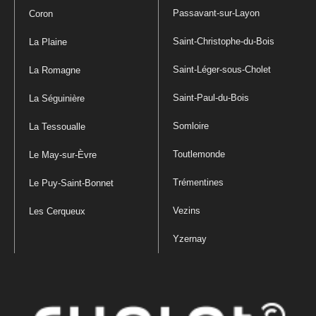
Passavant-sur-Layon
Coron
Saint-Christophe-du-Bois
La Plaine
Saint-Léger-sous-Cholet
La Romagne
Saint-Paul-du-Bois
La Séguinière
Somloire
La Tessoualle
Toutlemonde
Le May-sur-Èvre
Trémentines
Le Puy-Saint-Bonnet
Vezins
Les Cerqueux
Yzernay