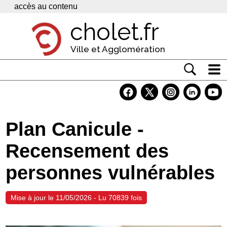
Panneau de gestion des cookies
accès au contenu
cholet.fr
Ville et Agglomération
Actualité
Vivre à Cholet
Plan Canicule -
Economie
Recensement des
Services
personnes vulnérables
Contacts
Mise à jour le 11/05/2026 - Lu 70839 fois