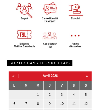
SORTIR DANS LE CHOLETAIS
«
Avril 2026
»
L
M
M
J
V
S
D
1
2
3
4
5
6
7
8
9
10
11
12