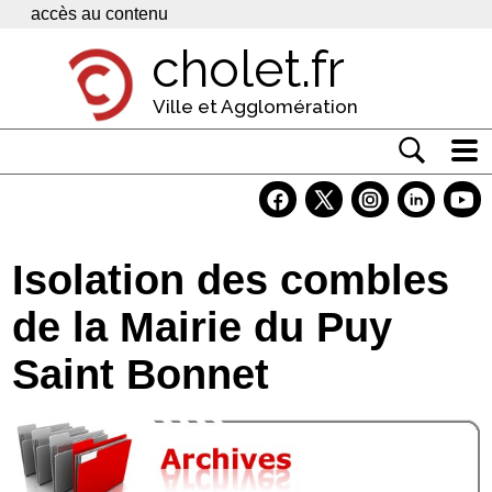
Panneau de gestion des cookies
accès au contenu
cholet.fr
Ville et Agglomération
Actualité
Vivre à Cholet
Isolation des combles
Economie
de la Mairie du Puy
Services
Saint Bonnet
Contacts