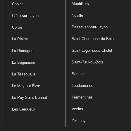
Montilliers
Cholet
Nuaillé
Cléré-sur-Layon
Passavant-sur-Layon
Coron
Saint-Christophe-du-Bois
La Plaine
Saint-Léger-sous-Cholet
La Romagne
Saint-Paul-du-Bois
La Séguinière
Somloire
La Tessoualle
Toutlemonde
Le May-sur-Èvre
Trémentines
Le Puy-Saint-Bonnet
Vezins
Les Cerqueux
Yzernay