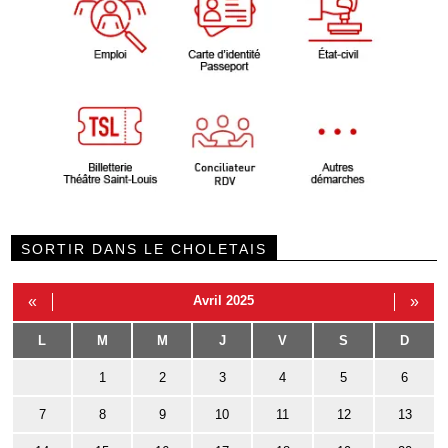
SORTIR DANS LE CHOLETAIS
«
Avril 2025
»
L
M
M
J
V
S
D
1
2
3
4
5
6
7
8
9
10
11
12
13