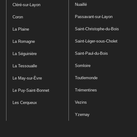
Nuaillé
Cléré-sur-Layon
Passavant-sur-Layon
Coron
Saint-Christophe-du-Bois
La Plaine
Saint-Léger-sous-Cholet
La Romagne
Saint-Paul-du-Bois
La Séguinière
Somloire
La Tessoualle
Toutlemonde
Le May-sur-Èvre
Trémentines
Le Puy-Saint-Bonnet
Vezins
Les Cerqueux
Yzernay