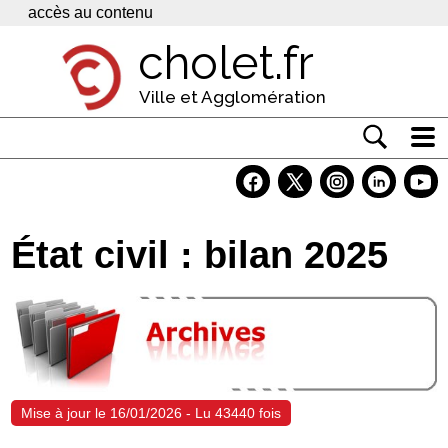
Panneau de gestion des cookies
accès au contenu
cholet.fr
Ville et Agglomération
Actualité
Vivre à Cholet
État civil : bilan 2025
Economie
Services
Contacts
Mise à jour le 16/01/2026 - Lu 43440 fois