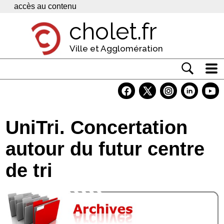
Panneau de gestion des cookies
accès au contenu
cholet.fr
Ville et Agglomération
Actualité
Vivre à Cholet
UniTri. Concertation
Economie
autour du futur centre
Services
de tri
Contacts