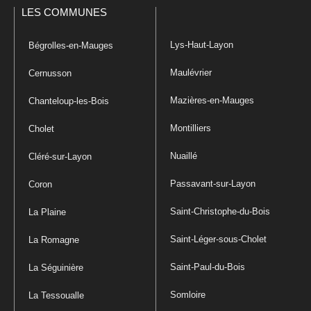
LES COMMUNES
Lys-Haut-Layon
Bégrolles-en-Mauges
Maulévrier
Cernusson
Mazières-en-Mauges
Chanteloup-les-Bois
Montilliers
Cholet
Nuaillé
Cléré-sur-Layon
Passavant-sur-Layon
Coron
Saint-Christophe-du-Bois
La Plaine
Saint-Léger-sous-Cholet
La Romagne
Saint-Paul-du-Bois
La Séguinière
Somloire
La Tessoualle