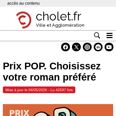
Panneau de gestion des cookies
accès au contenu
cholet.fr
Ville et Agglomération
Actualité
Vivre à Cholet
Prix POP. Choisissez
Economie
votre roman préféré
Services
Contacts
Mise à jour le 04/05/2026 - Lu 42597 fois