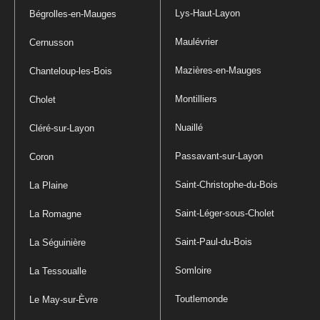
Lys-Haut-Layon
Bégrolles-en-Mauges
Maulévrier
Cernusson
Mazières-en-Mauges
Chanteloup-les-Bois
Montilliers
Cholet
Nuaillé
Cléré-sur-Layon
Passavant-sur-Layon
Coron
Saint-Christophe-du-Bois
La Plaine
Saint-Léger-sous-Cholet
La Romagne
Saint-Paul-du-Bois
La Séguinière
Somloire
La Tessoualle
Toutlemonde
Le May-sur-Èvre