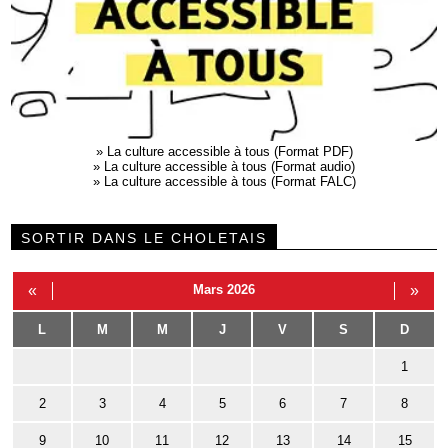
»
La culture accessible à tous (Format PDF)
»
La culture accessible à tous (Format audio)
»
La culture accessible à tous (Format FALC)
SORTIR DANS LE CHOLETAIS
«
Mars 2026
»
L
M
M
J
V
S
D
1
2
3
4
5
6
7
8
9
10
11
12
13
14
15