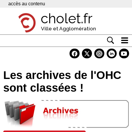
Panneau de gestion des cookies
accès au contenu
cholet.fr
Ville et Agglomération
Actualité
Vivre à Cholet
Les archives de l'OHC
Economie
sont classées !
Services
Contacts