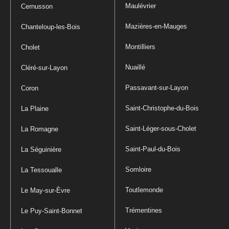
Maulévrier
Cernusson
Mazières-en-Mauges
Chanteloup-les-Bois
Montilliers
Cholet
Nuaillé
Cléré-sur-Layon
Passavant-sur-Layon
Coron
Saint-Christophe-du-Bois
La Plaine
Saint-Léger-sous-Cholet
La Romagne
Saint-Paul-du-Bois
La Séguinière
Somloire
La Tessoualle
Toutlemonde
Le May-sur-Èvre
Trémentines
Le Puy-Saint-Bonnet