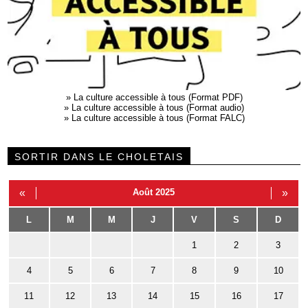
»
La culture accessible à tous (Format PDF)
»
La culture accessible à tous (Format audio)
»
La culture accessible à tous (Format FALC)
SORTIR DANS LE CHOLETAIS
«
Août 2025
»
L
M
M
J
V
S
D
1
2
3
4
5
6
7
8
9
10
11
12
13
14
15
16
17