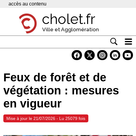
Panneau de gestion des cookies
accès au contenu
cholet.fr
Ville et Agglomération
Actualité
Vivre à Cholet
Feux de forêt et de
Economie
végétation : mesures
Services
en vigueur
Contacts
Mise à jour le 21/07/2026 - Lu 25079 fois