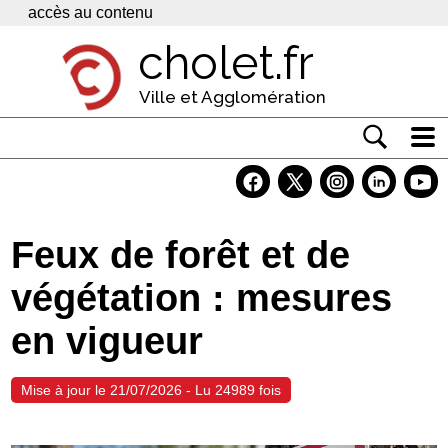
Panneau de gestion des cookies
accès au contenu
cholet.fr
Ville et Agglomération
Actualité
Vivre à Cholet
Feux de forêt et de
Economie
végétation : mesures
Services
en vigueur
Contacts
Mise à jour le 21/07/2026 - Lu 24989 fois