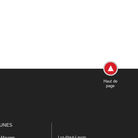
Haut de
page
UNES
Lys-Haut-Layon
n-Mauges