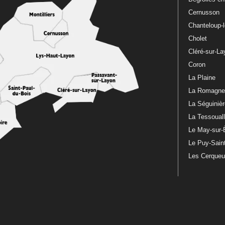
Cernusson
Chanteloup-
Cholet
Cléré-sur-L
Coron
La Plaine
La Romagn
La Séguiniè
La Tessoual
Le May-sur-
Le Puy-Sain
Les Cerque