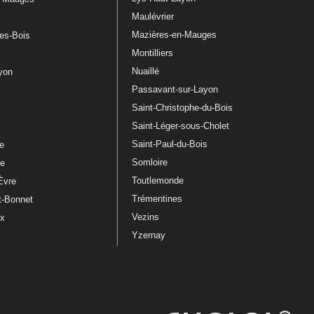
Maulévrier
Mazières-en-Mauges
les-Bois
Montilliers
Nuaillé
ayon
Passavant-sur-Layon
Saint-Christophe-du-Bois
Saint-Léger-sous-Cholet
e
Saint-Paul-du-Bois
re
Somloire
le
Toutlemonde
Èvre
Trémentines
t-Bonnet
Vezins
ux
Yzernay