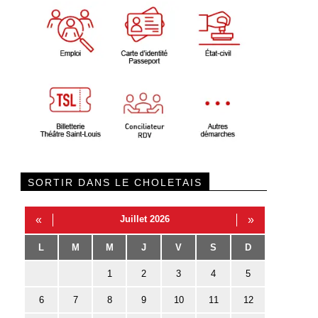
SORTIR DANS LE CHOLETAIS
«
Juillet 2026
»
L
M
M
J
V
S
D
1
2
3
4
5
6
7
8
9
10
11
12