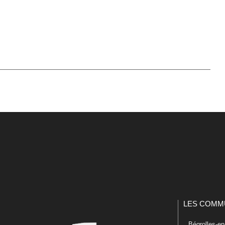
LES COMM
Bégrolles-e