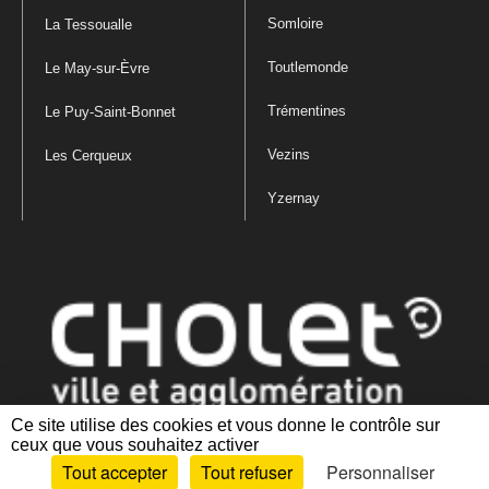
Somloire
La Tessoualle
Toutlemonde
Le May-sur-Èvre
Trémentines
Le Puy-Saint-Bonnet
Vezins
Les Cerqueux
Yzernay
Ce site utilise des cookies et vous donne le contrôle sur
ceux que vous souhaitez activer
Mentions légales
|
Politique de confidentialité
|
Politique de gestion
Tout accepter
Tout refuser
Personnaliser
des cookies
|
Plan du site
|
Accessibilité : partiellement conforme