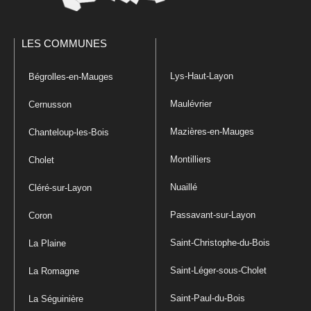
LES COMMUNES
Lys-Haut-Layon
Bégrolles-en-Mauges
Maulévrier
Cernusson
Mazières-en-Mauges
Chanteloup-les-Bois
Montilliers
Cholet
Nuaillé
Cléré-sur-Layon
Passavant-sur-Layon
Coron
Saint-Christophe-du-Bois
La Plaine
Saint-Léger-sous-Cholet
La Romagne
Saint-Paul-du-Bois
La Séguinière