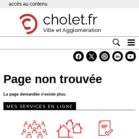
Panneau de gestion des cookies
accès au contenu
cholet.fr
Ville et Agglomération
Actualité
Vivre à Cholet
Page non trouvée
Economie
Services
La page demandée n'existe plus.
Contacts
MES SERVICES EN LIGNE