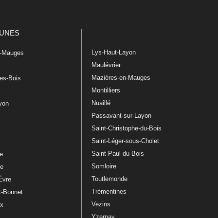
UNES
Lys-Haut-Layon
n-Mauges
Maulévrier
Mazières-en-Mauges
les-Bois
Montilliers
Nuaillé
ayon
Passavant-sur-Layon
Saint-Christophe-du-Bois
Saint-Léger-sous-Cholet
e
Saint-Paul-du-Bois
re
Somloire
le
Toutlemonde
Èvre
Trémentines
t-Bonnet
Vezins
ux
Yzernay