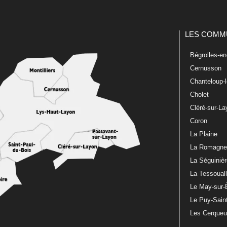
LES COMM
Bégrolles-e
Cernusson
Chanteloup-
Cholet
Cléré-sur-L
Coron
La Plaine
La Romagn
La Séguiniè
La Tessoual
Le May-sur-
Le Puy-Sain
Les Cerque