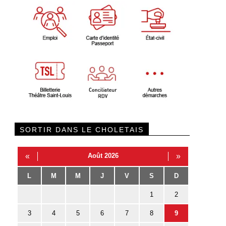
SORTIR DANS LE CHOLETAIS
«
Août 2026
»
L
M
M
J
V
S
D
1
2
3
4
5
6
7
8
9