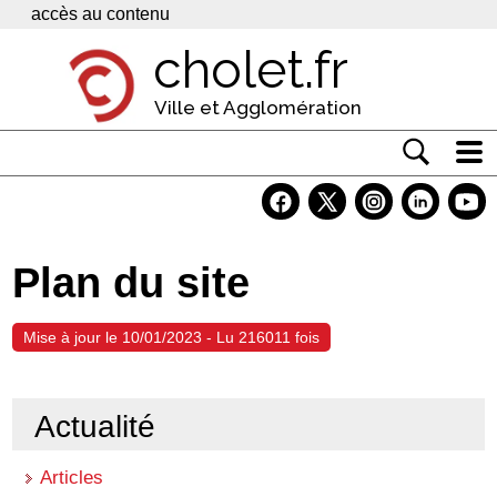
Panneau de gestion des cookies
accès au contenu
cholet.fr
Ville et Agglomération
Actualité
Vivre à Cholet
Plan du site
Economie
Services
Mise à jour le 10/01/2023 - Lu 216011 fois
Contacts
Actualité
Articles