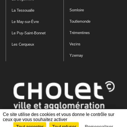
Somloire
La Tessoualle
Toutlemonde
Le May-sur-Èvre
Trémentines
Le Puy-Saint-Bonnet
Vezins
Les Cerqueux
Yzernay
Ce site utilise des cookies et vous donne le contrôle sur
ceux que vous souhaitez activer
Mentions légales
|
Politique de confidentialité
|
Politique de gestion
Tout accepter
Tout refuser
Personnaliser
des cookies
|
Plan du site
|
Accessibilité : partiellement conforme