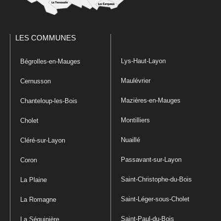
LES COMMUNES
Lys-Haut-Layon
Bégrolles-en-Mauges
Maulévrier
Cernusson
Mazières-en-Mauges
Chanteloup-les-Bois
Montilliers
Cholet
Nuaillé
Cléré-sur-Layon
Passavant-sur-Layon
Coron
Saint-Christophe-du-Bois
La Plaine
Saint-Léger-sous-Cholet
La Romagne
Saint-Paul-du-Bois
La Séguinière