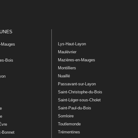
UNES
Lys-Haut-Layon
n-Mauges
Maulévrier
Mazières-en-Mauges
les-Bois
Montilliers
Nuaillé
ayon
Passavant-sur-Layon
Saint-Christophe-du-Bois
Saint-Léger-sous-Cholet
e
Saint-Paul-du-Bois
re
Somloire
le
Toutlemonde
Èvre
Trémentines
t-Bonnet