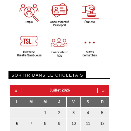
SORTIR DANS LE CHOLETAIS
«
Juillet 2026
»
L
M
M
J
V
S
D
1
2
3
4
5
6
7
8
9
10
11
12