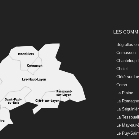
LES COMM
Bégrolles-e
Cernusson
Chanteloup-
Cholet
Cléré-sur-L
Coron
La Plaine
La Romagn
La Séguiniè
La Tessoual
Le May-sur-
Le Puy-Sain