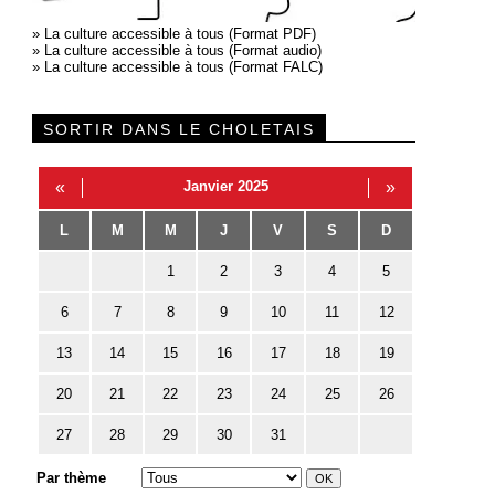
»
La culture accessible à tous (Format PDF)
»
La culture accessible à tous (Format audio)
»
La culture accessible à tous (Format FALC)
SORTIR DANS LE CHOLETAIS
«
Janvier 2025
»
L
M
M
J
V
S
D
1
2
3
4
5
6
7
8
9
10
11
12
13
14
15
16
17
18
19
20
21
22
23
24
25
26
27
28
29
30
31
Par thème