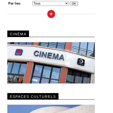
Par lieu
+
CINÉMA
ESPACES CULTURELS