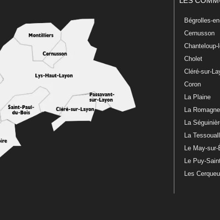
LES COMM
Bégrolles-e
Cernusson
Chanteloup-
Cholet
Cléré-sur-L
Coron
La Plaine
La Romagn
La Séguiniè
La Tessoual
Le May-sur-
Le Puy-Sain
Les Cerque