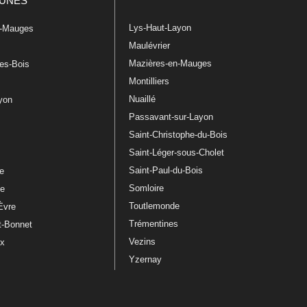
UNES
Lys-Haut-Layon
n-Mauges
Maulévrier
Mazières-en-Mauges
les-Bois
Montilliers
Nuaillé
ayon
Passavant-sur-Layon
Saint-Christophe-du-Bois
Saint-Léger-sous-Cholet
e
Saint-Paul-du-Bois
re
Somloire
le
Toutlemonde
Èvre
Trémentines
t-Bonnet
Vezins
ux
Yzernay