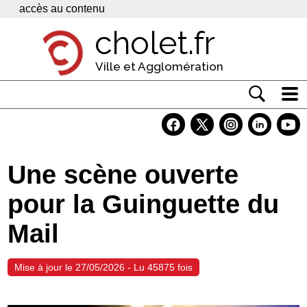
Panneau de gestion des cookies
accès au contenu
cholet.fr
Ville et Agglomération
Actualité
Vivre à Cholet
Une scène ouverte
Economie
pour la Guinguette du
Services
Mail
Contacts
Mise à jour le 27/05/2026 - Lu 45875 fois