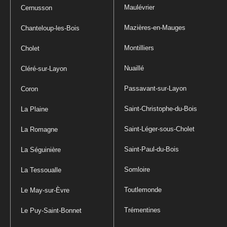
Maulévrier
Cernusson
Mazières-en-Mauges
Chanteloup-les-Bois
Montilliers
Cholet
Nuaillé
Cléré-sur-Layon
Passavant-sur-Layon
Coron
Saint-Christophe-du-Bois
La Plaine
Saint-Léger-sous-Cholet
La Romagne
Saint-Paul-du-Bois
La Séguinière
Somloire
La Tessoualle
Toutlemonde
Le May-sur-Èvre
Trémentines
Le Puy-Saint-Bonnet