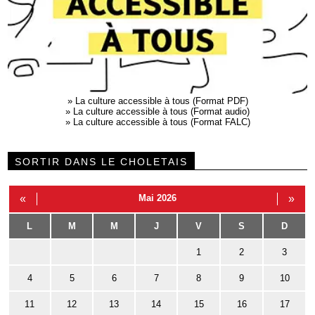
»
La culture accessible à tous (Format PDF)
»
La culture accessible à tous (Format audio)
»
La culture accessible à tous (Format FALC)
SORTIR DANS LE CHOLETAIS
«
Mai 2026
»
L
M
M
J
V
S
D
1
2
3
4
5
6
7
8
9
10
11
12
13
14
15
16
17