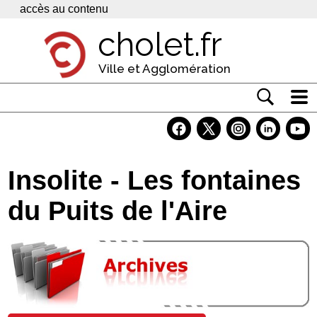
Panneau de gestion des cookies
accès au contenu
cholet.fr
Ville et Agglomération
Actualité
Vivre à Cholet
Insolite - Les fontaines
Economie
du Puits de l'Aire
Services
Contacts