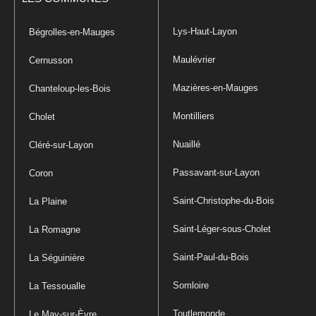
Lys-Haut-Layon
Bégrolles-en-Mauges
Maulévrier
Cernusson
Mazières-en-Mauges
Chanteloup-les-Bois
Montilliers
Cholet
Nuaillé
Cléré-sur-Layon
Passavant-sur-Layon
Coron
Saint-Christophe-du-Bois
La Plaine
Saint-Léger-sous-Cholet
La Romagne
Saint-Paul-du-Bois
La Séguinière
Somloire
La Tessoualle
Toutlemonde
Le May-sur-Èvre