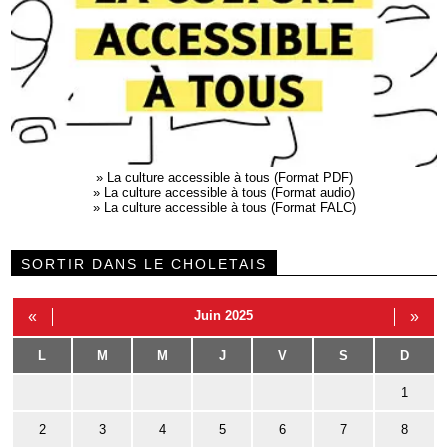
»
La culture accessible à tous (Format PDF)
»
La culture accessible à tous (Format audio)
»
La culture accessible à tous (Format FALC)
SORTIR DANS LE CHOLETAIS
«
Juin 2025
»
L
M
M
J
V
S
D
1
2
3
4
5
6
7
8