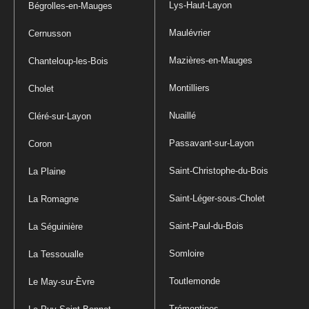
Lys-Haut-Layon
Bégrolles-en-Mauges
Maulévrier
Cernusson
Mazières-en-Mauges
Chanteloup-les-Bois
Montilliers
Cholet
Nuaillé
Cléré-sur-Layon
Passavant-sur-Layon
Coron
Saint-Christophe-du-Bois
La Plaine
Saint-Léger-sous-Cholet
La Romagne
Saint-Paul-du-Bois
La Séguinière
Somloire
La Tessoualle
Toutlemonde
Le May-sur-Èvre
Trémentines