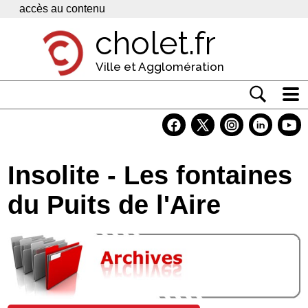
Panneau de gestion des cookies
accès au contenu
cholet.fr
Ville et Agglomération
Actualité
Vivre à Cholet
Insolite - Les fontaines
Economie
du Puits de l'Aire
Services
Contacts