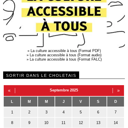
»
La culture accessible à tous (Format PDF)
»
La culture accessible à tous (Format audio)
»
La culture accessible à tous (Format FALC)
SORTIR DANS LE CHOLETAIS
«
Septembre 2025
»
L
M
M
J
V
S
D
1
2
3
4
5
6
7
8
9
10
11
12
13
14