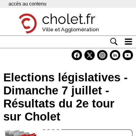
Panneau de gestion des cookies
accès au contenu
cholet.fr
Ville et Agglomération
Actualité
Vivre à Cholet
Elections législatives -
Economie
Dimanche 7 juillet -
Services
Résultats du 2e tour
Contacts
sur Cholet