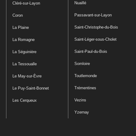
Nuaillé
Cléré-sur-Layon
Passavant-sur-Layon
Coron
Saint-Christophe-du-Bois
La Plaine
Saint-Léger-sous-Cholet
La Romagne
Saint-Paul-du-Bois
La Séguinière
Somloire
La Tessoualle
Toutlemonde
Le May-sur-Èvre
Trémentines
Le Puy-Saint-Bonnet
Vezins
Les Cerqueux
Yzernay