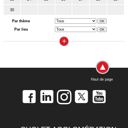
30
Par thème
Par lieu
+
Haut de page