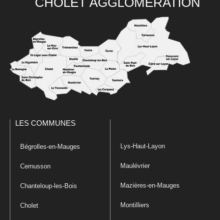
CHOLET AGGLOMÉRATION
LES COMMUNES
Lys-Haut-Layon
Bégrolles-en-Mauges
Maulévrier
Cernusson
Mazières-en-Mauges
Chanteloup-les-Bois
Montilliers
Cholet