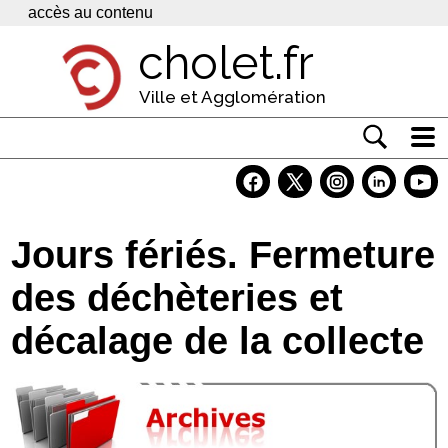
Panneau de gestion des cookies
accès au contenu
cholet.fr
Ville et Agglomération
Actualité
Vivre à Cholet
Jours fériés. Fermeture
Economie
des déchèteries et
Services
décalage de la collecte
Contacts