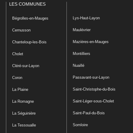
LES COMMUNES
Lys-Haut-Layon
Bégrolles-en-Mauges
Maulévrier
Cernusson
Mazières-en-Mauges
Chanteloup-les-Bois
Montilliers
Cholet
Nuaillé
Cléré-sur-Layon
Passavant-sur-Layon
Coron
Saint-Christophe-du-Bois
La Plaine
Saint-Léger-sous-Cholet
La Romagne
Saint-Paul-du-Bois
La Séguinière
Somloire
La Tessoualle