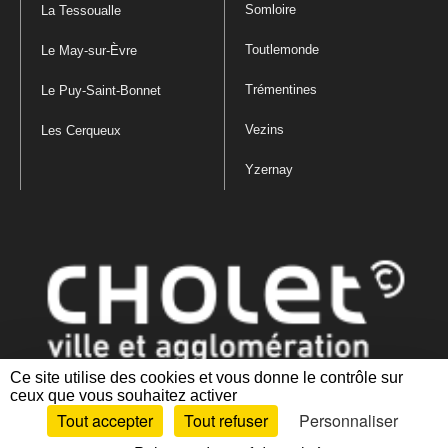
Somloire
La Tessoualle
Toutlemonde
Le May-sur-Èvre
Trémentines
Le Puy-Saint-Bonnet
Vezins
Les Cerqueux
Yzernay
Ce site utilise des cookies et vous donne le contrôle sur
ceux que vous souhaitez activer
Mentions légales
|
Politique de confidentialité
|
Politique de gestion
Tout accepter
Tout refuser
Personnaliser
des cookies
|
Plan du site
|
Accessibilité : partiellement conforme