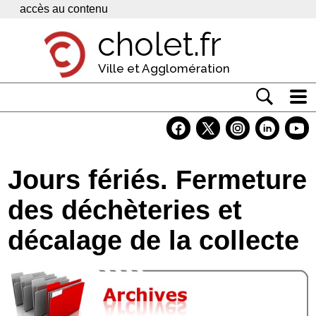
Panneau de gestion des cookies
accès au contenu
cholet.fr
Ville et Agglomération
Actualité
Vivre à Cholet
Jours fériés. Fermeture
Economie
des déchèteries et
Services
décalage de la collecte
Contacts