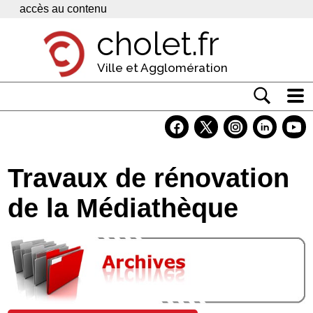
Panneau de gestion des cookies
accès au contenu
cholet.fr
Ville et Agglomération
Actualité
Vivre à Cholet
Travaux de rénovation
Economie
de la Médiathèque
Services
Contacts