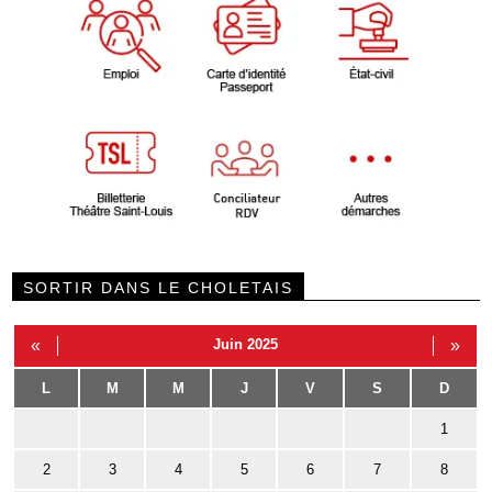
SORTIR DANS LE CHOLETAIS
«
Juin 2025
»
L
M
M
J
V
S
D
1
2
3
4
5
6
7
8