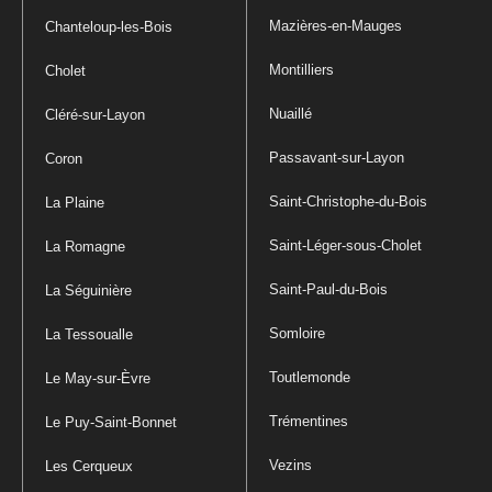
Mazières-en-Mauges
Chanteloup-les-Bois
Montilliers
Cholet
Nuaillé
Cléré-sur-Layon
Passavant-sur-Layon
Coron
Saint-Christophe-du-Bois
La Plaine
Saint-Léger-sous-Cholet
La Romagne
Saint-Paul-du-Bois
La Séguinière
Somloire
La Tessoualle
Toutlemonde
Le May-sur-Èvre
Trémentines
Le Puy-Saint-Bonnet
Vezins
Les Cerqueux