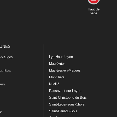
Haut de
page
UNES
Lys-Haut-Layon
n-Mauges
Maulévrier
Mazières-en-Mauges
les-Bois
Montilliers
Nuaillé
ayon
Passavant-sur-Layon
Saint-Christophe-du-Bois
Saint-Léger-sous-Cholet
e
Saint-Paul-du-Bois
re