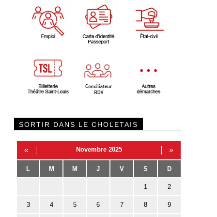
SORTIR DANS LE CHOLETAIS
«
Novembre 2025
»
L
M
M
J
V
S
D
1
2
3
4
5
6
7
8
9