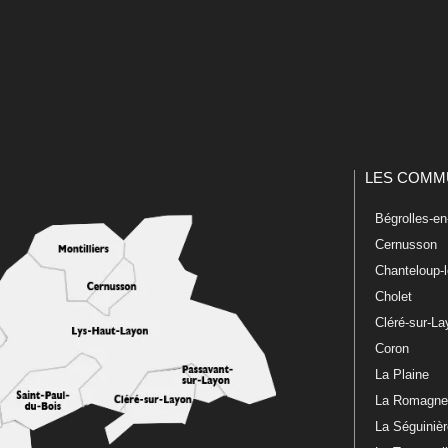
LES COMM
Bégrolles-e
Cernusson
Chanteloup-
Cholet
Cléré-sur-L
Coron
La Plaine
La Romagn
La Séguiniè