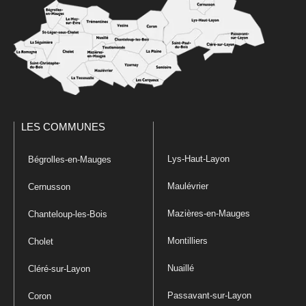
LES COMMUNES
Lys-Haut-Layon
Bégrolles-en-Mauges
Maulévrier
Cernusson
Mazières-en-Mauges
Chanteloup-les-Bois
Montilliers
Cholet
Nuaillé
Cléré-sur-Layon
Passavant-sur-Layon
Coron