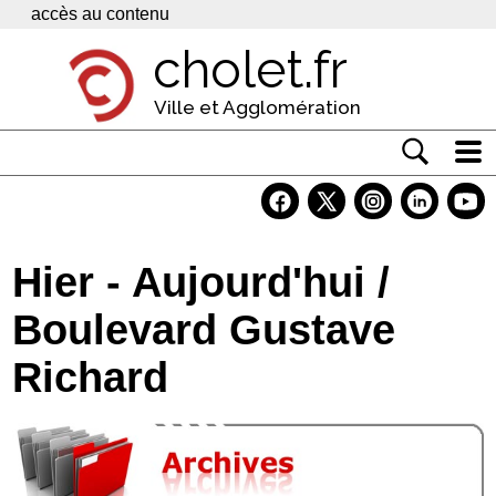
Panneau de gestion des cookies
accès au contenu
cholet.fr
Ville et Agglomération
Actualité
Vivre à Cholet
Hier - Aujourd'hui /
Economie
Boulevard Gustave
Services
Richard
Contacts