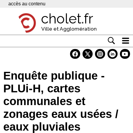
Panneau de gestion des cookies
accès au contenu
cholet.fr
Ville et Agglomération
Actualité
Vivre à Cholet
Enquête publique -
Economie
PLUi-H, cartes
Services
communales et
Contacts
zonages eaux usées /
eaux pluviales