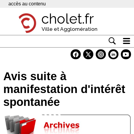
Panneau de gestion des cookies
accès au contenu
cholet.fr
Ville et Agglomération
Actualité
Vivre à Cholet
Avis suite à
Economie
manifestation d'intérêt
Services
spontanée
Contacts