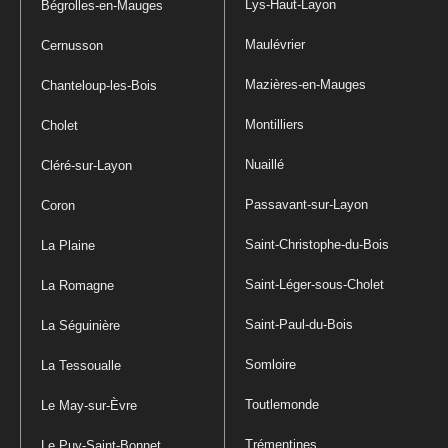
Lys-Haut-Layon
Bégrolles-en-Mauges
Maulévrier
Cernusson
Mazières-en-Mauges
Chanteloup-les-Bois
Montilliers
Cholet
Nuaillé
Cléré-sur-Layon
Passavant-sur-Layon
Coron
Saint-Christophe-du-Bois
La Plaine
Saint-Léger-sous-Cholet
La Romagne
Saint-Paul-du-Bois
La Séguinière
Somloire
La Tessoualle
Toutlemonde
Le May-sur-Èvre
Trémentines
Le Puy-Saint-Bonnet