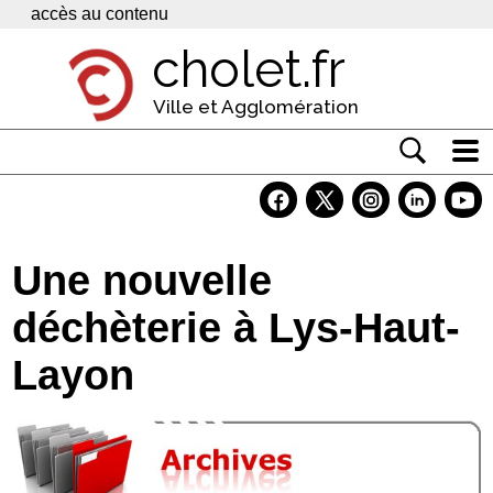
Panneau de gestion des cookies
accès au contenu
cholet.fr
Ville et Agglomération
Actualité
Vivre à Cholet
Une nouvelle
Economie
déchèterie à Lys-Haut-
Services
Layon
Contacts