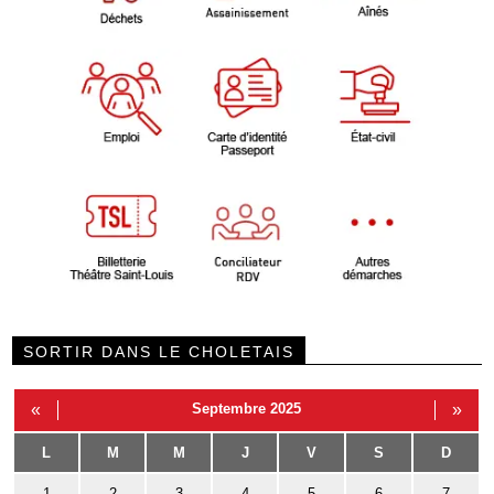
SORTIR DANS LE CHOLETAIS
«
Septembre 2025
»
L
M
M
J
V
S
D
1
2
3
4
5
6
7