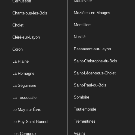
Maulévrier
Cernusson
Mazières-en-Mauges
Chanteloup-les-Bois
Montilliers
Cholet
Nuaillé
Cléré-sur-Layon
Passavant-sur-Layon
Coron
Saint-Christophe-du-Bois
La Plaine
Saint-Léger-sous-Cholet
La Romagne
Saint-Paul-du-Bois
La Séguinière
Somloire
La Tessoualle
Toutlemonde
Le May-sur-Èvre
Trémentines
Le Puy-Saint-Bonnet
Vezins
Les Cerqueux