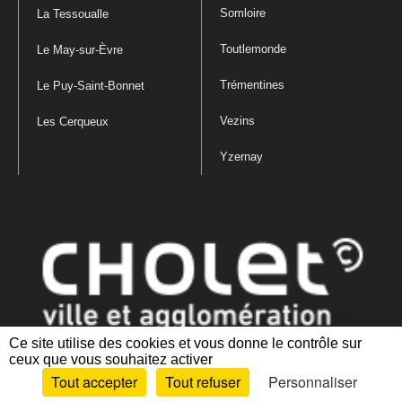
Somloire
La Tessoualle
Toutlemonde
Le May-sur-Èvre
Trémentines
Le Puy-Saint-Bonnet
Vezins
Les Cerqueux
Yzernay
Ce site utilise des cookies et vous donne le contrôle sur
ceux que vous souhaitez activer
Mentions légales
|
Politique de confidentialité
|
Politique de gestion
Tout accepter
Tout refuser
Personnaliser
des cookies
|
Plan du site
|
Accessibilité : partiellement conforme