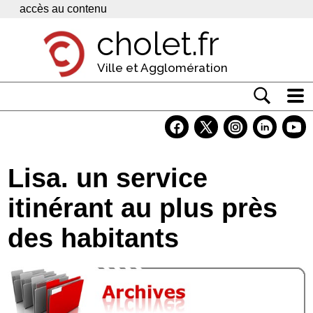
Panneau de gestion des cookies
accès au contenu
cholet.fr
Ville et Agglomération
Actualité
Vivre à Cholet
Lisa. un service
Economie
itinérant au plus près
Services
des habitants
Contacts