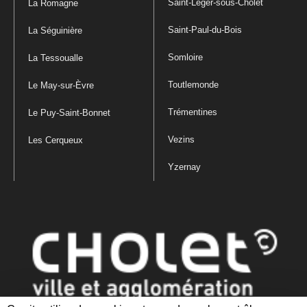
Saint-Léger-sous-Cholet
La Romagne
Saint-Paul-du-Bois
La Séguinière
Somloire
La Tessoualle
Toutlemonde
Le May-sur-Èvre
Trémentines
Le Puy-Saint-Bonnet
Vezins
Les Cerqueux
Yzernay