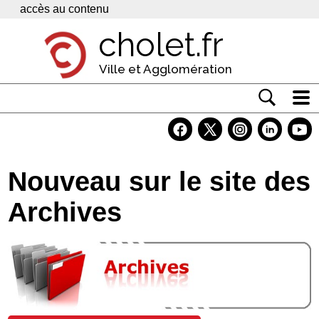
Panneau de gestion des cookies
accès au contenu
cholet.fr
Ville et Agglomération
Actualité
Vivre à Cholet
Nouveau sur le site des
Economie
Archives
Services
Contacts