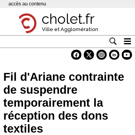
Panneau de gestion des cookies
accès au contenu
cholet.fr
Ville et Agglomération
Actualité
Vivre à Cholet
Fil d'Ariane contrainte
Economie
de suspendre
Services
temporairement la
Contacts
réception des dons
textiles