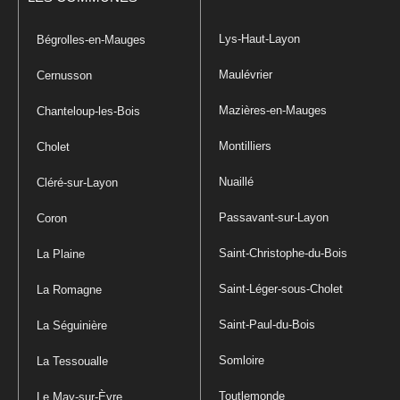
Lys-Haut-Layon
Bégrolles-en-Mauges
Maulévrier
Cernusson
Mazières-en-Mauges
Chanteloup-les-Bois
Montilliers
Cholet
Nuaillé
Cléré-sur-Layon
Passavant-sur-Layon
Coron
Saint-Christophe-du-Bois
La Plaine
Saint-Léger-sous-Cholet
La Romagne
Saint-Paul-du-Bois
La Séguinière
Somloire
La Tessoualle
Toutlemonde
Le May-sur-Èvre