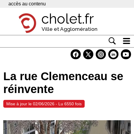
Panneau de gestion des cookies
accès au contenu
cholet.fr
Ville et Agglomération
Actualité
Vivre à Cholet
La rue Clemenceau se
Economie
réinvente
Services
Contacts
Mise à jour le 02/06/2026 - Lu 6550 fois