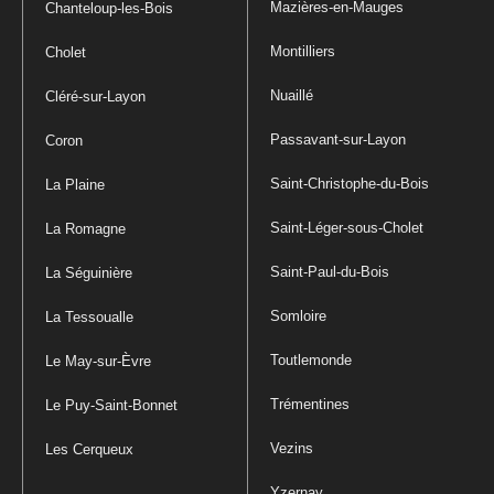
Mazières-en-Mauges
Chanteloup-les-Bois
Montilliers
Cholet
Nuaillé
Cléré-sur-Layon
Passavant-sur-Layon
Coron
Saint-Christophe-du-Bois
La Plaine
Saint-Léger-sous-Cholet
La Romagne
Saint-Paul-du-Bois
La Séguinière
Somloire
La Tessoualle
Toutlemonde
Le May-sur-Èvre
Trémentines
Le Puy-Saint-Bonnet
Vezins
Les Cerqueux
Yzernay