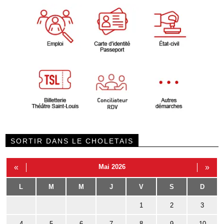
SORTIR DANS LE CHOLETAIS
«
Mai 2026
»
L
M
M
J
V
S
D
1
2
3
4
5
6
7
8
9
10