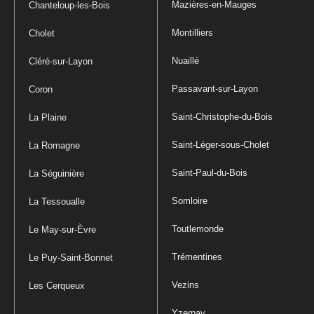
Mazières-en-Mauges
Chanteloup-les-Bois
Montilliers
Cholet
Nuaillé
Cléré-sur-Layon
Passavant-sur-Layon
Coron
Saint-Christophe-du-Bois
La Plaine
Saint-Léger-sous-Cholet
La Romagne
Saint-Paul-du-Bois
La Séguinière
Somloire
La Tessoualle
Toutlemonde
Le May-sur-Èvre
Trémentines
Le Puy-Saint-Bonnet
Vezins
Les Cerqueux
Yzernay