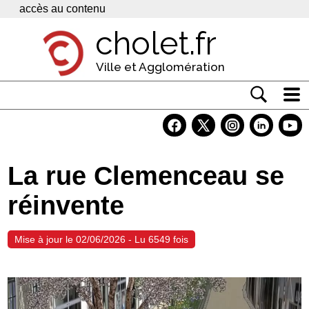
Panneau de gestion des cookies
accès au contenu
cholet.fr
Ville et Agglomération
Actualité
Vivre à Cholet
La rue Clemenceau se
Economie
réinvente
Services
Contacts
Mise à jour le 02/06/2026 - Lu 6549 fois