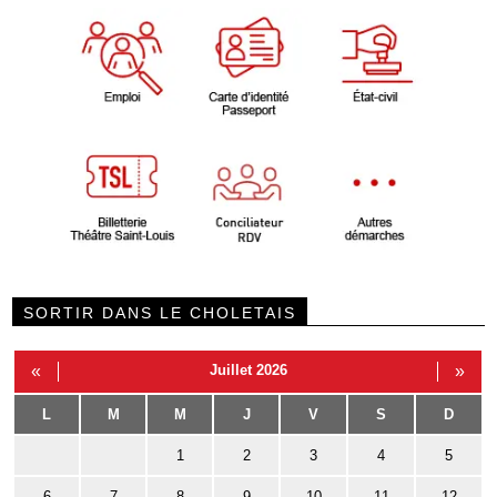
SORTIR DANS LE CHOLETAIS
«
Juillet 2026
»
L
M
M
J
V
S
D
1
2
3
4
5
6
7
8
9
10
11
12