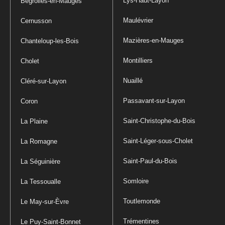
Lys-Haut-Layon
Bégrolles-en-Mauges
Maulévrier
Cernusson
Mazières-en-Mauges
Chanteloup-les-Bois
Montilliers
Cholet
Nuaillé
Cléré-sur-Layon
Passavant-sur-Layon
Coron
Saint-Christophe-du-Bois
La Plaine
Saint-Léger-sous-Cholet
La Romagne
Saint-Paul-du-Bois
La Séguinière
Somloire
La Tessoualle
Toutlemonde
Le May-sur-Èvre
Trémentines
Le Puy-Saint-Bonnet