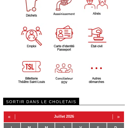
SORTIR DANS LE CHOLETAIS
«
Juillet 2026
»
L
M
M
J
V
S
D