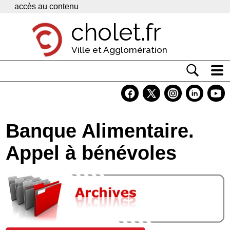
Panneau de gestion des cookies
accès au contenu
cholet.fr
Ville et Agglomération
Actualité
Vivre à Cholet
Banque Alimentaire.
Economie
Appel à bénévoles
Services
Contacts