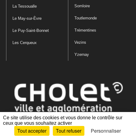
Somloire
La Tessoualle
Toutlemonde
Le May-sur-Èvre
Trémentines
Le Puy-Saint-Bonnet
Vezins
Les Cerqueux
Yzernay
Ce site utilise des cookies et vous donne le contrôle sur
ceux que vous souhaitez activer
Mentions légales
|
Politique de confidentialité
|
Politique de gestion
Tout accepter
Tout refuser
Personnaliser
des cookies
|
Plan du site
|
Accessibilité : partiellement conforme