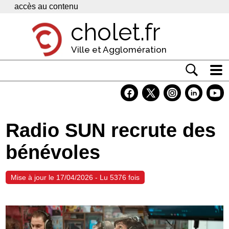
Panneau de gestion des cookies
accès au contenu
cholet.fr
Ville et Agglomération
Actualité
Vivre à Cholet
Radio SUN recrute des
Economie
bénévoles
Services
Contacts
Mise à jour le 17/04/2026 - Lu 5376 fois