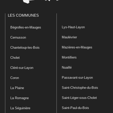
LES COMMUNES
Lys-Haut-Layon
Bégrolles-en-Mauges
Maulévrier
Cernusson
Mazières-en-Mauges
Chanteloup-les-Bois
Montilliers
Cholet
Nuaillé
Cléré-sur-Layon
Passavant-sur-Layon
Coron
Saint-Christophe-du-Bois
La Plaine
Saint-Léger-sous-Cholet
La Romagne
Saint-Paul-du-Bois
La Séguinière