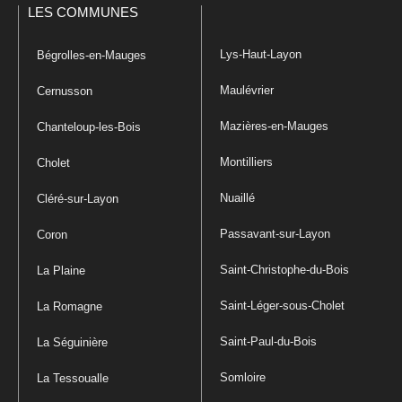
LES COMMUNES
Lys-Haut-Layon
Bégrolles-en-Mauges
Maulévrier
Cernusson
Mazières-en-Mauges
Chanteloup-les-Bois
Montilliers
Cholet
Nuaillé
Cléré-sur-Layon
Passavant-sur-Layon
Coron
Saint-Christophe-du-Bois
La Plaine
Saint-Léger-sous-Cholet
La Romagne
Saint-Paul-du-Bois
La Séguinière
Somloire
La Tessoualle