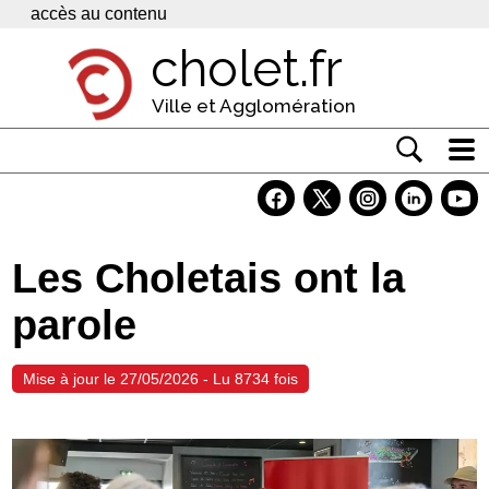
Panneau de gestion des cookies
accès au contenu
cholet.fr
Ville et Agglomération
Actualité
Vivre à Cholet
Les Choletais ont la
Economie
parole
Services
Contacts
Mise à jour le 27/05/2026 - Lu 8734 fois