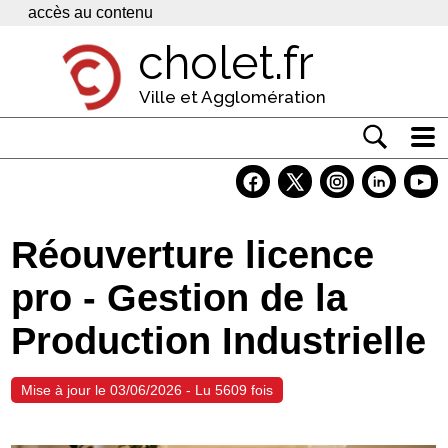
Panneau de gestion des cookies
accès au contenu
cholet.fr
Ville et Agglomération
Actualité
Vivre à Cholet
Réouverture licence
Economie
pro - Gestion de la
Services
Production Industrielle
Contacts
Mise à jour le 03/06/2026 - Lu 5609 fois