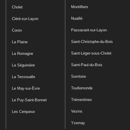
Montilliers
Cholet
Nuaillé
Cléré-sur-Layon
Passavant-sur-Layon
Coron
Saint-Christophe-du-Bois
La Plaine
Saint-Léger-sous-Cholet
La Romagne
Saint-Paul-du-Bois
La Séguinière
Somloire
La Tessoualle
Toutlemonde
Le May-sur-Èvre
Trémentines
Le Puy-Saint-Bonnet
Vezins
Les Cerqueux
Yzernay