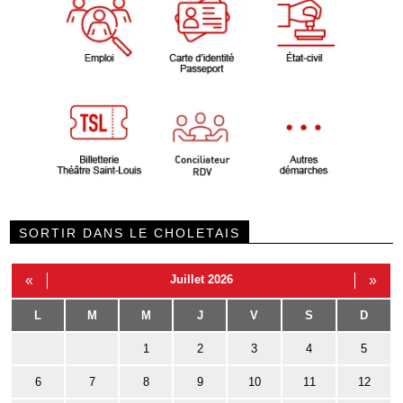
SORTIR DANS LE CHOLETAIS
«
Juillet 2026
»
L
M
M
J
V
S
D
1
2
3
4
5
6
7
8
9
10
11
12