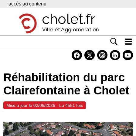
Panneau de gestion des cookies
accès au contenu
cholet.fr
Ville et Agglomération
Actualité
Vivre à Cholet
Réhabilitation du parc
Economie
Clairefontaine à Cholet
Services
Contacts
Mise à jour le 02/06/2026 - Lu 4551 fois