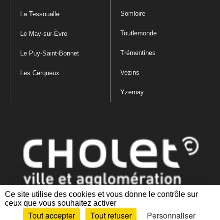
Somloire
La Tessoualle
Toutlemonde
Le May-sur-Èvre
Trémentines
Le Puy-Saint-Bonnet
Vezins
Les Cerqueux
Yzernay
Ce site utilise des cookies et vous donne le contrôle sur
ceux que vous souhaitez activer
Mentions légales
|
Politique de confidentialité
|
Politique de gestion
Tout accepter
Tout refuser
Personnaliser
des cookies
|
Plan du site
|
Accessibilité : partiellement conforme