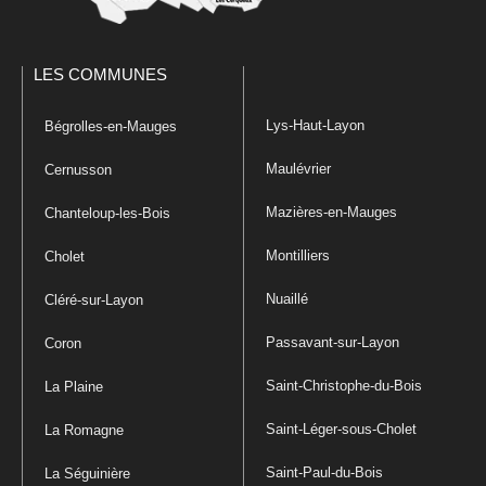
LES COMMUNES
Lys-Haut-Layon
Bégrolles-en-Mauges
Maulévrier
Cernusson
Mazières-en-Mauges
Chanteloup-les-Bois
Montilliers
Cholet
Nuaillé
Cléré-sur-Layon
Passavant-sur-Layon
Coron
Saint-Christophe-du-Bois
La Plaine
Saint-Léger-sous-Cholet
La Romagne
Saint-Paul-du-Bois
La Séguinière