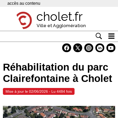
Panneau de gestion des cookies
accès au contenu
cholet.fr
Ville et Agglomération
Actualité
Vivre à Cholet
Réhabilitation du parc
Economie
Clairefontaine à Cholet
Services
Contacts
Mise à jour le 02/06/2026 - Lu 4484 fois