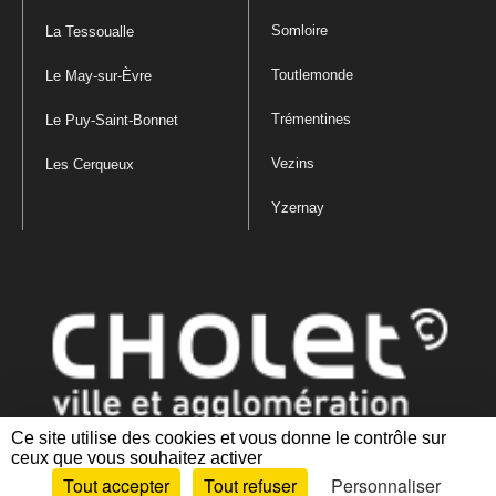
Somloire
La Tessoualle
Toutlemonde
Le May-sur-Èvre
Trémentines
Le Puy-Saint-Bonnet
Vezins
Les Cerqueux
Yzernay
Ce site utilise des cookies et vous donne le contrôle sur
ceux que vous souhaitez activer
Mentions légales
|
Politique de confidentialité
|
Politique de gestion
Tout accepter
Tout refuser
Personnaliser
des cookies
|
Plan du site
|
Accessibilité : partiellement conforme