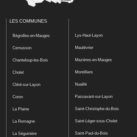
LES COMMUNES
Lys-Haut-Layon
Bégrolles-en-Mauges
Maulévrier
Cernusson
Mazières-en-Mauges
Chanteloup-les-Bois
Montilliers
Cholet
Nuaillé
Cléré-sur-Layon
Passavant-sur-Layon
Coron
Saint-Christophe-du-Bois
La Plaine
Saint-Léger-sous-Cholet
La Romagne
Saint-Paul-du-Bois
La Séguinière