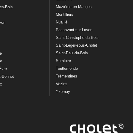
Mazières-en-Mauges
les-Bois
Montilliers
Nuaillé
ayon
Passavant-sur-Layon
Saint-Christophe-du-Bois
Saint-Léger-sous-Cholet
e
Saint-Paul-du-Bois
re
Somloire
le
Toutlemonde
Èvre
Trémentines
t-Bonnet
Vezins
ux
Yzernay