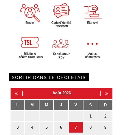
SORTIR DANS LE CHOLETAIS
«
Août 2026
»
L
M
M
J
V
S
D
1
2
3
4
5
6
7
8
9