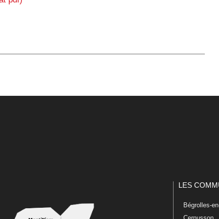
LES COMM
Bégrolles-e
Cernusson