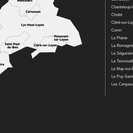
Chanteloup-
Cholet
Cléré-sur-L
Coron
La Plaine
La Romagn
La Séguiniè
La Tessoual
Le May-sur-
Le Puy-Sain
Les Cerque