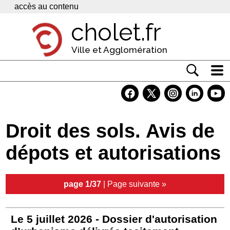
Panneau de gestion des cookies
accès au contenu
cholet.fr
Ville et Agglomération
Actualité
Vivre à Cholet
Droit des sols. Avis de
Economie
dépots et autorisations
Services
Contacts
page 1/37
|
Page suivante »
Le 5 juillet 2026 - Dossier d'autorisation