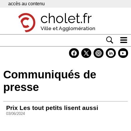
Panneau de gestion des cookies
accès au contenu
cholet.fr
Ville et Agglomération
Actualité
Vivre à Cholet
Communiqués de
Economie
presse
Services
Contacts
Prix Les tout petits lisent aussi
03/06/2024