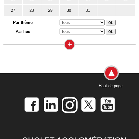
27
28
29
30
31
Par thème
Par lieu
+
Haut de page