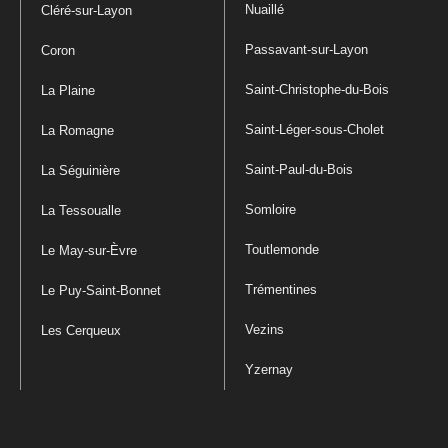
Nuaillé
Cléré-sur-Layon
Passavant-sur-Layon
Coron
Saint-Christophe-du-Bois
La Plaine
Saint-Léger-sous-Cholet
La Romagne
Saint-Paul-du-Bois
La Séguinière
Somloire
La Tessoualle
Toutlemonde
Le May-sur-Èvre
Trémentines
Le Puy-Saint-Bonnet
Vezins
Les Cerqueux
Yzernay