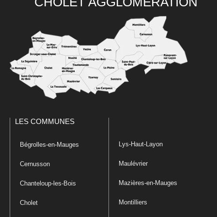
CHOLET AGGLOMÉRATION
LES COMMUNES
Lys-Haut-Layon
Bégrolles-en-Mauges
Maulévrier
Cernusson
Mazières-en-Mauges
Chanteloup-les-Bois
Montilliers
Cholet