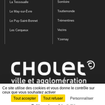
Somloire
La Tessoualle
Toutlemonde
Le May-sur-Èvre
Trémentines
Le Puy-Saint-Bonnet
Vezins
Les Cerqueux
Yzernay
Ce site utilise des cookies et vous donne le contrôle sur
ceux que vous souhaitez activer
Mentions légales
|
Politique de confidentialité
|
Politique de gestion
Tout accepter
Tout refuser
Personnaliser
des cookies
|
Plan du site
|
Accessibilité : partiellement conforme