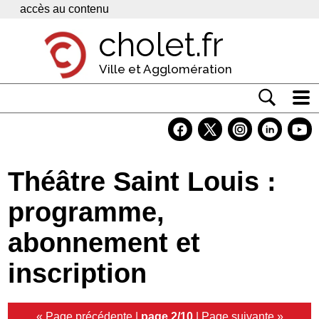
Panneau de gestion des cookies
accès au contenu
cholet.fr
Ville et Agglomération
Actualité
Vivre à Cholet
Théâtre Saint Louis :
Economie
programme,
Services
abonnement et
Contacts
inscription
« Page précédente
|
page 2/10
|
Page suivante »