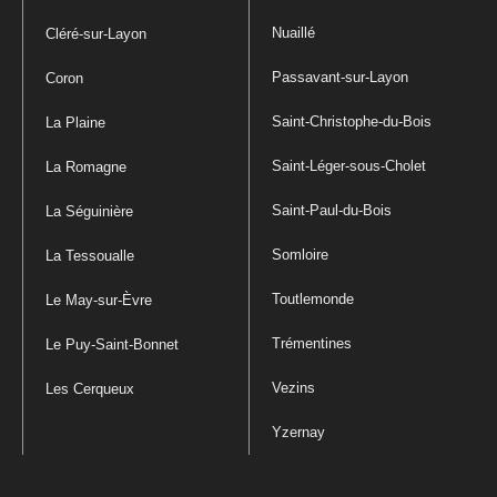
Nuaillé
Cléré-sur-Layon
Passavant-sur-Layon
Coron
Saint-Christophe-du-Bois
La Plaine
Saint-Léger-sous-Cholet
La Romagne
Saint-Paul-du-Bois
La Séguinière
Somloire
La Tessoualle
Toutlemonde
Le May-sur-Èvre
Trémentines
Le Puy-Saint-Bonnet
Vezins
Les Cerqueux
Yzernay