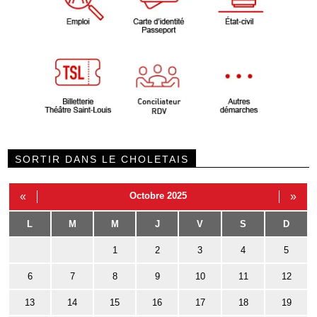
SORTIR DANS LE CHOLETAIS
«
Octobre 2025
»
L
M
M
J
V
S
D
1
2
3
4
5
6
7
8
9
10
11
12
13
14
15
16
17
18
19