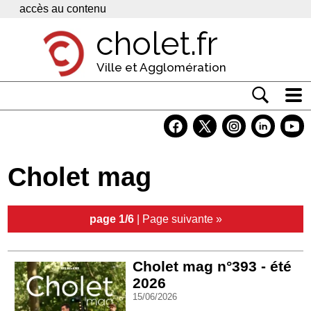
Panneau de gestion des cookies
accès au contenu
cholet.fr
Ville et Agglomération
Actualité
Vivre à Cholet
Cholet mag
Economie
Services
page 1/6
|
Page suivante »
Contacts
Cholet mag n°393 - été
2026
15/06/2026