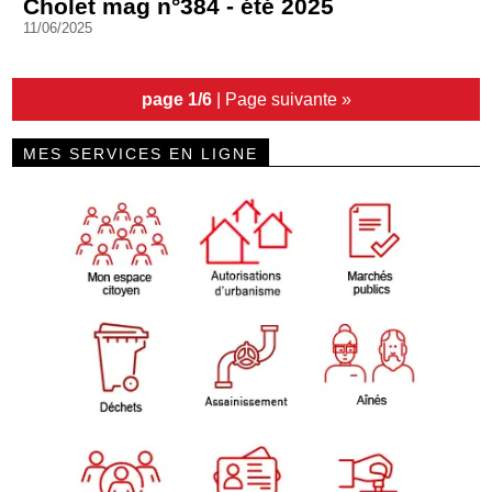
Cholet mag n°384 - été 2025
11/06/2025
page 1/6
|
Page suivante »
MES SERVICES EN LIGNE