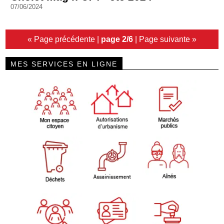
07/06/2024
« Page précédente
|
page 2/6
|
Page suivante »
MES SERVICES EN LIGNE