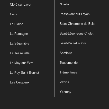
Nuaillé
Cléré-sur-Layon
Passavant-sur-Layon
Coron
Saint-Christophe-du-Bois
La Plaine
Saint-Léger-sous-Cholet
La Romagne
Saint-Paul-du-Bois
La Séguinière
Somloire
La Tessoualle
Toutlemonde
Le May-sur-Èvre
Trémentines
Le Puy-Saint-Bonnet
Vezins
Les Cerqueux
Yzernay