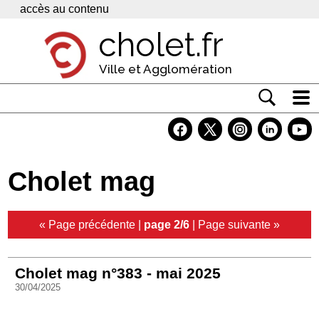
Panneau de gestion des cookies
accès au contenu
cholet.fr
Ville et Agglomération
Actualité
Vivre à Cholet
Cholet mag
Economie
Services
« Page précédente
|
page 2/6
|
Page suivante »
Contacts
Cholet mag n°383 - mai 2025
30/04/2025