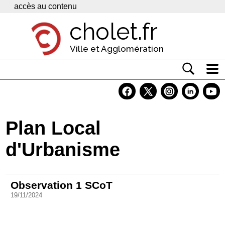
Panneau de gestion des cookies
accès au contenu
cholet.fr
Ville et Agglomération
Actualité
Vivre à Cholet
Plan Local
Economie
d'Urbanisme
Services
Contacts
Observation 1 SCoT
19/11/2024