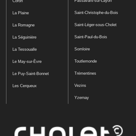
Passavant-sur-Layon
Coron
Saint-Christophe-du-Bois
La Plaine
Saint-Léger-sous-Cholet
La Romagne
Saint-Paul-du-Bois
La Séguinière
Somloire
La Tessoualle
Toutlemonde
Le May-sur-Èvre
Trémentines
Le Puy-Saint-Bonnet
Vezins
Les Cerqueux
Yzernay