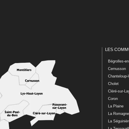
LES COMM
Bégrolles-e
Cernusson
Chanteloup-
Cholet
Cléré-sur-L
Coron
La Plaine
La Romagn
La Séguiniè
La Tessoual