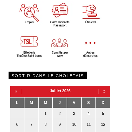
SORTIR DANS LE CHOLETAIS
«
Juillet 2026
»
L
M
M
J
V
S
D
1
2
3
4
5
6
7
8
9
10
11
12