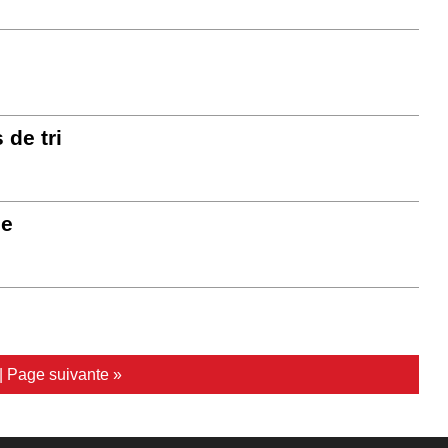
 de tri
ge
|
Page suivante »