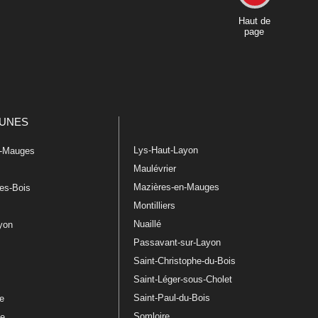
Haut de
page
UNES
Lys-Haut-Layon
n-Mauges
Maulévrier
Mazières-en-Mauges
les-Bois
Montilliers
Nuaillé
ayon
Passavant-sur-Layon
Saint-Christophe-du-Bois
Saint-Léger-sous-Cholet
e
Saint-Paul-du-Bois
re
Somloire
le