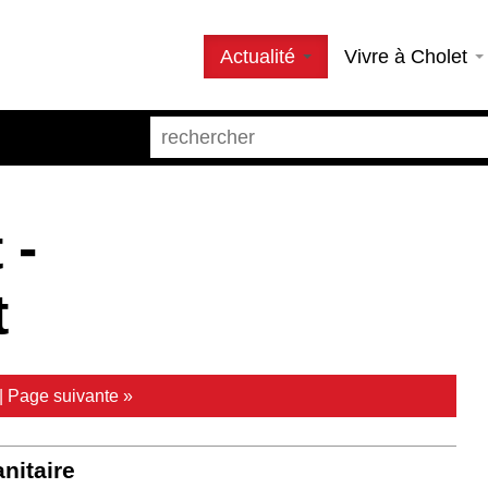
Actualité
Vivre à Cholet
 -
t
|
Page suivante »
anitaire