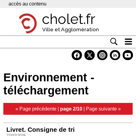
Panneau de gestion des cookies
accès au contenu
cholet.fr
Ville et Agglomération
Actualité
Vivre à Cholet
Environnement -
Economie
téléchargement
Services
Contacts
« Page précédente
|
page 2/10
|
Page suivante »
Livret. Consigne de tri
27/02/2026