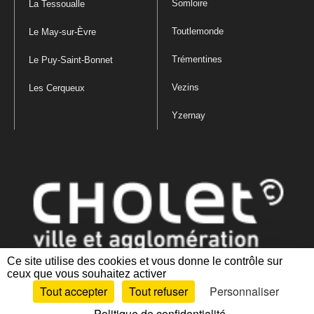
Somloire
La Tessoualle
Toutlemonde
Le May-sur-Èvre
Trémentines
Le Puy-Saint-Bonnet
Vezins
Les Cerqueux
Yzernay
Ce site utilise des cookies et vous donne le contrôle sur
ceux que vous souhaitez activer
Mentions légales
|
Politique de confidentialité
|
Politique de gestion
Tout accepter
Tout refuser
Personnaliser
des cookies
|
Plan du site
|
Accessibilité : partiellement conforme
Politique de confidentialité