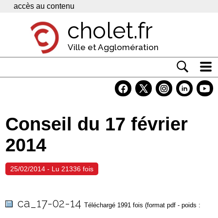
Panneau de gestion des cookies
accès au contenu
cholet.fr
Ville et Agglomération
Actualité
Vivre à Cholet
Conseil du 17 février
Economie
2014
Services
Contacts
25/02/2014 - Lu 21336 fois
ca_17-02-14
Téléchargé 1991 fois (format pdf - poids :