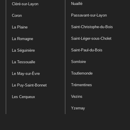
Nuaillé
Cléré-sur-Layon
Passavant-sur-Layon
Coron
Saint-Christophe-du-Bois
La Plaine
Saint-Léger-sous-Cholet
La Romagne
Saint-Paul-du-Bois
La Séguinière
Somloire
La Tessoualle
Toutlemonde
Le May-sur-Èvre
Trémentines
Le Puy-Saint-Bonnet
Vezins
Les Cerqueux
Yzernay