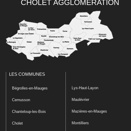
CHOLET AGGLOMÉRATION
LES COMMUNES
Lys-Haut-Layon
Bégrolles-en-Mauges
Maulévrier
Cernusson
Mazières-en-Mauges
Chanteloup-les-Bois
Montilliers
Cholet