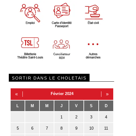
SORTIR DANS LE CHOLETAIS
«
Février 2024
»
L
M
M
J
V
S
D
1
2
3
4
5
6
7
8
9
10
11