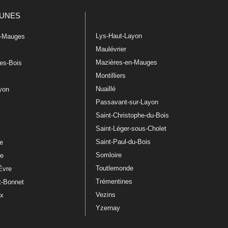
UNES
Lys-Haut-Layon
n-Mauges
Maulévrier
Mazières-en-Mauges
les-Bois
Montilliers
Nuaillé
ayon
Passavant-sur-Layon
Saint-Christophe-du-Bois
Saint-Léger-sous-Cholet
e
Saint-Paul-du-Bois
re
Somloire
le
Toutlemonde
Èvre
Trémentines
t-Bonnet
Vezins
ux
Yzernay