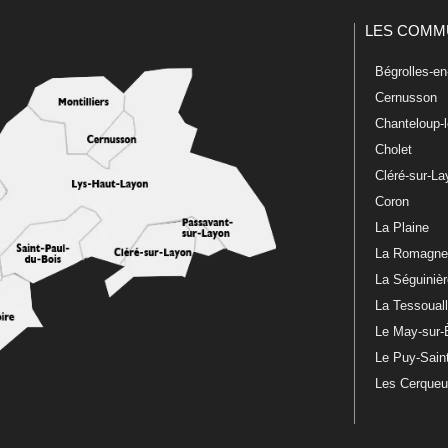
LES COMM
Bégrolles-e
Cernusson
Chanteloup-
Cholet
Cléré-sur-L
Coron
La Plaine
La Romagn
La Séguiniè
La Tessoual
Le May-sur-
Le Puy-Sain
Les Cerque