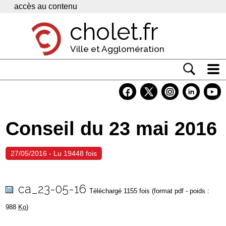
Panneau de gestion des cookies
accès au contenu
cholet.fr
Ville et Agglomération
Actualité
Vivre à Cholet
Conseil du 23 mai 2016
Economie
Services
27/05/2016 - Lu 19448 fois
Contacts
ca_23-05-16
Téléchargé 1155 fois (format pdf - poids :
988
Ko
)